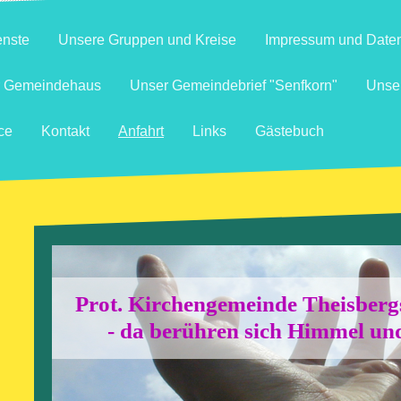
enste
Unsere Gruppen und Kreise
Impressum und Date
r Gemeindehaus
Unser Gemeindebrief "Senfkorn"
Unser
ce
Kontakt
Anfahrt
Links
Gästebuch
Prot. Kirchengemeinde Theisber
- da berühren sich Himmel und