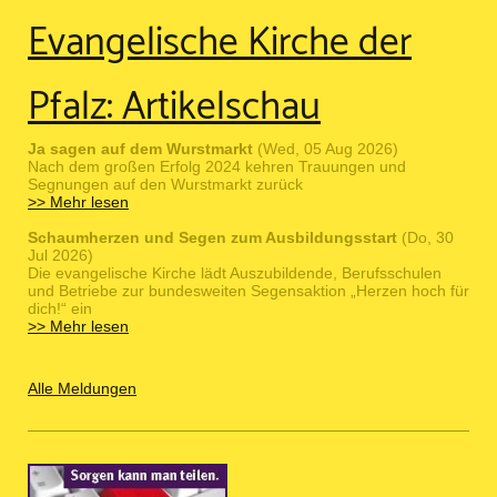
Evangelische Kirche der
Pfalz: Artikelschau
Ja sagen auf dem Wurstmarkt
(Wed, 05 Aug 2026)
Nach dem großen Erfolg 2024 kehren Trauungen und
Segnungen auf den Wurstmarkt zurück
>> Mehr lesen
Schaumherzen und Segen zum Ausbildungsstart
(Do, 30
Jul 2026)
Die evangelische Kirche lädt Auszubildende, Berufsschulen
und Betriebe zur bundesweiten Segensaktion „Herzen hoch für
dich!“ ein
>> Mehr lesen
Alle Meldungen