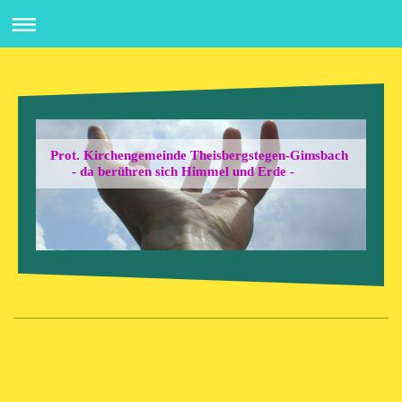
Prot. Kirchengemeinde Theisbergstegen-Gimsbach
- da berühren sich Himmel und Erde -