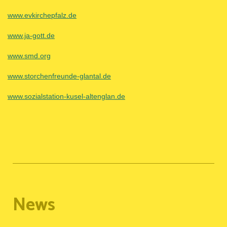
www.evkirchepfalz.de
www.ja-gott.de
www.smd.org
www.storchenfreunde-glantal.de
www.sozialstation-kusel-altenglan.de
News