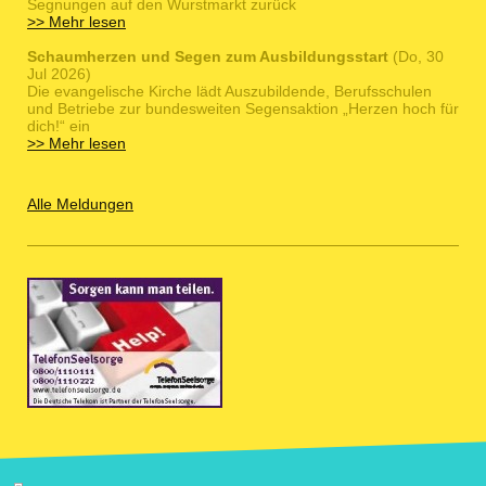
Segnungen auf den Wurstmarkt zurück
>> Mehr lesen
Schaumherzen und Segen zum Ausbildungsstart
(Do, 30
Jul 2026)
Die evangelische Kirche lädt Auszubildende, Berufsschulen
und Betriebe zur bundesweiten Segensaktion „Herzen hoch für
dich!“ ein
>> Mehr lesen
Alle Meldungen